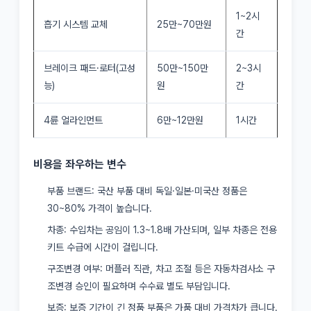
1~2시
흡기 시스템 교체
25만~70만원
간
브레이크 패드·로터(고성
50만~150만
2~3시
능)
원
간
4륜 얼라인먼트
6만~12만원
1시간
비용을 좌우하는 변수
부품 브랜드: 국산 부품 대비 독일·일본·미국산 정품은
30~80% 가격이 높습니다.
차종: 수입차는 공임이 1.3~1.8배 가산되며, 일부 차종은 전용
키트 수급에 시간이 걸립니다.
구조변경 여부: 머플러 직관, 차고 조절 등은 자동차검사소 구
조변경 승인이 필요하며 수수료 별도 부담입니다.
보증: 보증 기간이 긴 정품 부품은 가품 대비 가격차가 큽니다.