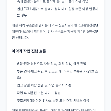
촉매 변경(다운파이프 풀삭제 등) 및 머플러 직관 작업
엔진 ECU 매핑으로 출력이 정격 대비 일정 수준 이상 변동되
는 경우
대전 지역 구조변경 검사는 대덕구 신일서로의 한국교통안전공단
대전검사소에서 처리되며, 검사 수수료는 항목당 약 1만 5천~3만
원 선입니다.
예약과 작업 진행 흐름
방문·전화 상담으로 차량 정보, 희망 작업, 예산 전달
부품 견적·재고 확인 후 입고일 예약 (수입 부품은 7~21일 소
요)
입고 당일 차량 점검 및 작업 동의서 작성
작업 후 시운전 또는 다이노 점검
구조변경 대상이면 검사소 동행 또는 대행 서비스 이용
대형 작업(코일오버, 풀배기, 매핑)은 1~2일 입고가 일반적이며,