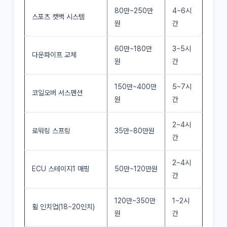
80만~250만
4~6시
스포츠 캣백 시스템
원
간
60만~180만
3~5시
다운파이프 교체
원
간
150만~400만
5~7시
코일오버 서스펜션
원
간
2~4시
로워링 스프링
35만~80만원
간
2~4시
ECU 스테이지1 매핑
50만~120만원
간
120만~350만
1~2시
휠 인치업(18~20인치)
원
간