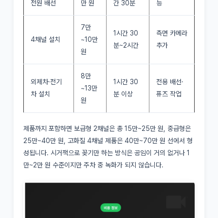
전원 배선
만 원
간 30분
능
7만
1시간 30
측면 카메라
4채널 설치
~10만
분~2시간
추가
원
8만
외제차·전기
1시간 30
전용 배선·
~13만
차 설치
분 이상
퓨즈 작업
원
제품까지 포함하면 보급형 2채널은 총 15만~25만 원, 중급형은
25만~40만 원, 고화질 4채널 제품은 40만~70만 원 선에서 형
성됩니다. 시거잭으로 꽂기만 하는 방식은 공임이 거의 없거나 1
만~2만 원 수준이지만 주차 중 녹화가 되지 않습니다.