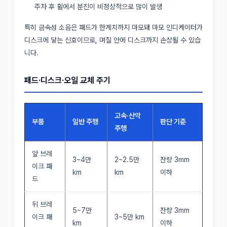
주차 후 휠에서 분진이 비정상적으로 많이 발생
특히 금속성 소음은 패드가 한계치까지 마모돼 마모 인디케이터가
디스크에 닿는 신호이므로, 며칠 안에 디스크까지 손상될 수 있습
니다.
패드·디스크·오일 교체 주기
고속·산악
부품
일반 주행
판단 기준
주행
앞 브레
3~4만
2~2.5만
잔량 3mm
이크 패
km
km
이하
드
뒤 브레
5~7만
잔량 3mm
이크 패
3~5만 km
km
이하