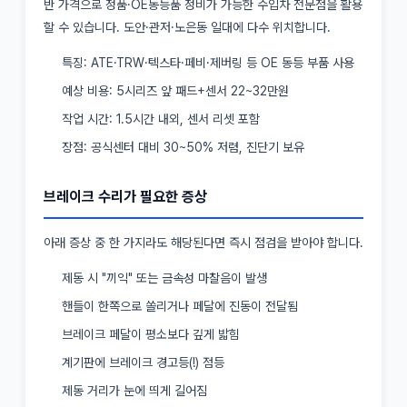
반 가격으로 정품·OE동등품 정비가 가능한 수입차 전문점을 활용
할 수 있습니다. 도안·관저·노은동 일대에 다수 위치합니다.
특징: ATE·TRW·텍스타·페비·제버링 등 OE 동등 부품 사용
예상 비용: 5시리즈 앞 패드+센서 22~32만원
작업 시간: 1.5시간 내외, 센서 리셋 포함
장점: 공식센터 대비 30~50% 저렴, 진단기 보유
브레이크 수리가 필요한 증상
아래 증상 중 한 가지라도 해당된다면 즉시 점검을 받아야 합니다.
제동 시 "끼익" 또는 금속성 마찰음이 발생
핸들이 한쪽으로 쏠리거나 페달에 진동이 전달됨
브레이크 페달이 평소보다 깊게 밟힘
계기판에 브레이크 경고등(!) 점등
제동 거리가 눈에 띄게 길어짐