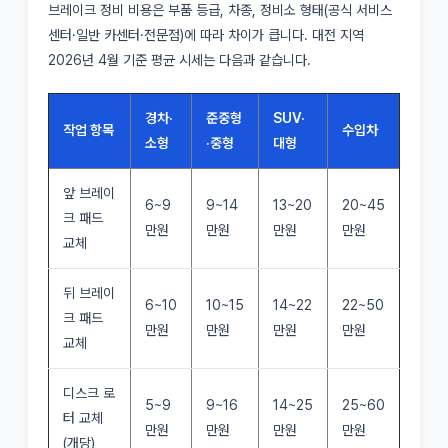
브레이크 정비 비용은 부품 등급, 차종, 정비소 형태(공식 서비스
센터·일반 카센터·전문점)에 따라 차이가 큽니다. 대전 지역
2026년 4월 기준 평균 시세는 다음과 같습니다.
경차·
준중형
SUV·
작업 항목
수입차
소형
·중형
대형
앞 브레이
6~9
9~14
13~20
20~45
크 패드
만원
만원
만원
만원
교체
뒤 브레이
6~10
10~15
14~22
22~50
크 패드
만원
만원
만원
만원
교체
디스크 로
5~9
9~16
14~25
25~60
터 교체
만원
만원
만원
만원
(개당)