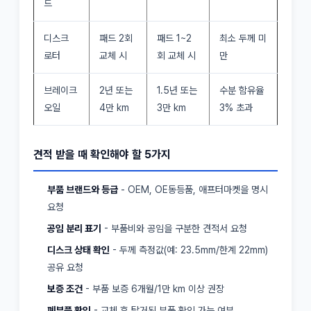
드
디스크
패드 2회
패드 1~2
최소 두께 미
로터
교체 시
회 교체 시
만
브레이크
2년 또는
1.5년 또는
수분 함유율
오일
4만 km
3만 km
3% 초과
견적 받을 때 확인해야 할 5가지
부품 브랜드와 등급
- OEM, OE동등품, 애프터마켓을 명시
요청
공임 분리 표기
- 부품비와 공임을 구분한 견적서 요청
디스크 상태 확인
- 두께 측정값(예: 23.5mm/한계 22mm)
공유 요청
보증 조건
- 부품 보증 6개월/1만 km 이상 권장
폐부품 확인
- 교체 후 탈거된 부품 확인 가능 여부