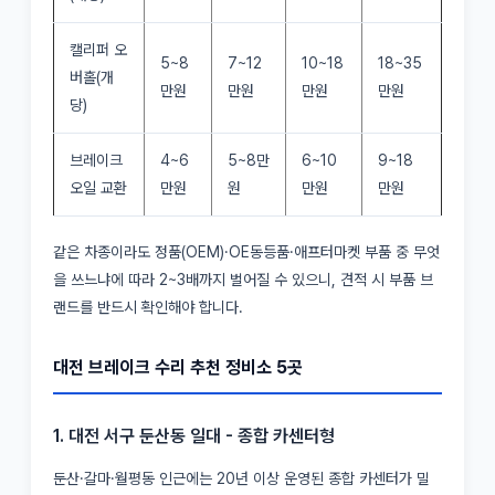
캘리퍼 오
5~8
7~12
10~18
18~35
버홀(개
만원
만원
만원
만원
당)
브레이크
4~6
5~8만
6~10
9~18
오일 교환
만원
원
만원
만원
같은 차종이라도 정품(OEM)·OE동등품·애프터마켓 부품 중 무엇
을 쓰느냐에 따라 2~3배까지 벌어질 수 있으니, 견적 시 부품 브
랜드를 반드시 확인해야 합니다.
대전 브레이크 수리 추천 정비소 5곳
1. 대전 서구 둔산동 일대 - 종합 카센터형
둔산·갈마·월평동 인근에는 20년 이상 운영된 종합 카센터가 밀