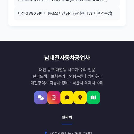
대전 GV80 정비 비용·소요시간 정리 (공식센터 vs 사설 전문점)
남대전자동차공업사
대전 동구 대별동 사고차 수리 전문
판금도색 | 보험수리 | 외형복원 | 범퍼수리
대전광역시 자동차 정비 · 국산차 외제차 수리
연락처
010-9819-7269 (대표)