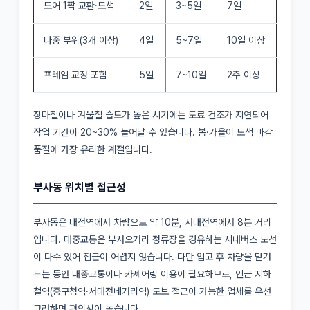
도어 1짝 교환·도색
2일
3~5일
7일
다중 부위(3개 이상)
4일
5~7일
10일 이상
프레임 교정 포함
5일
7~10일
2주 이상
장마철이나 겨울철 습도가 높은 시기에는 도료 건조가 지연되어
작업 기간이 20~30% 늘어날 수 있습니다. 봄·가을이 도색 마감
품질에 가장 유리한 계절입니다.
부사동 위치별 접근성
부사동은 대전역에서 차량으로 약 10분, 서대전역에서 8분 거리
입니다. 대중교통은 부사오거리 정류장을 경유하는 시내버스 노선
이 다수 있어 접근이 어렵지 않습니다. 다만 입고 후 차량을 맡겨
두는 동안 대중교통이나 카셰어링 이용이 필요하므로, 인근 지하
철역(중구청역·서대전네거리역) 도보 접근이 가능한 업체를 우선
고려하면 편의성이 높습니다.