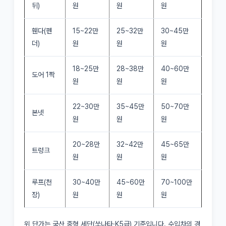
뒤)
원
원
원
휀다(펜
15~22만
25~32만
30~45만
더)
원
원
원
18~25만
28~38만
40~60만
도어 1짝
원
원
원
22~30만
35~45만
50~70만
본넷
원
원
원
20~28만
32~42만
45~65만
트렁크
원
원
원
루프(천
30~40만
45~60만
70~100만
장)
원
원
원
위 단가는 국산 중형 세단(쏘나타·K5급) 기준입니다. 수입차의 경