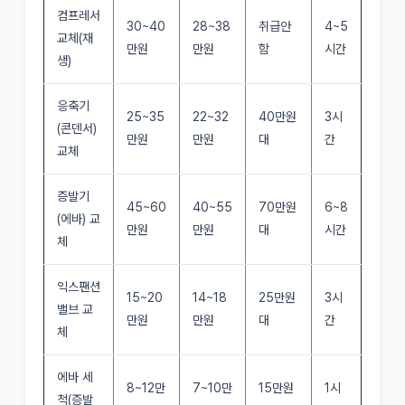
컴프레서
30~40
28~38
취급안
4~5
교체(재
만원
만원
함
시간
생)
응축기
25~35
22~32
40만원
3시
(콘덴서)
만원
만원
대
간
교체
증발기
45~60
40~55
70만원
6~8
(에바) 교
만원
만원
대
시간
체
익스팬션
15~20
14~18
25만원
3시
밸브 교
만원
만원
대
간
체
에바 세
8~12만
7~10만
15만원
1시
척(증발