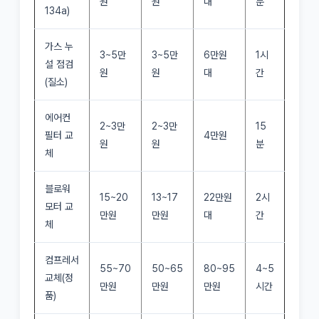
원
원
대
분
134a)
가스 누
3~5만
3~5만
6만원
1시
설 점검
원
원
대
간
(질소)
에어컨
2~3만
2~3만
15
필터 교
4만원
원
원
분
체
블로워
15~20
13~17
22만원
2시
모터 교
만원
만원
대
간
체
컴프레서
55~70
50~65
80~95
4~5
교체(정
만원
만원
만원
시간
품)