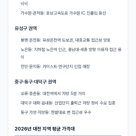
넉넉
가수원·관저동: 호남고속도로 가수원 IC 진출입 동선
유성구 권역
봉명·온천동: 유성온천역 도보권, 대중교통 접근성 양호
노은동: 지하철 노은역 인근, 충남대·세종 방향 이용자 접근 용
이
전민·문지동: 카이스트·연구단지 인접 매장
중구·동구·대덕구 권역
오류·중촌동: 대전역에서 차량 5분 거리
대덕구 대화·읍내동: 산업단지 출퇴근 차량 정비 수요 집중
동구 가양·자양동: 한밭대로 변 접근성 우수
2026년 대전 지역 평균 가격대