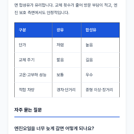
면 합성유가 유리합니다. 교체 횟수가 줄어 방문 부담이 적고, 엔
진 보호 측면에서도 안정적입니다.
구분
광유
합성유
단가
저렴
높음
교체 주기
짧음
길음
고온·고부하 성능
보통
우수
적합 차량
경차·단거리
중형 이상·장거리
자주 묻는 질문
엔진오일을 너무 늦게 갈면 어떻게 되나요?