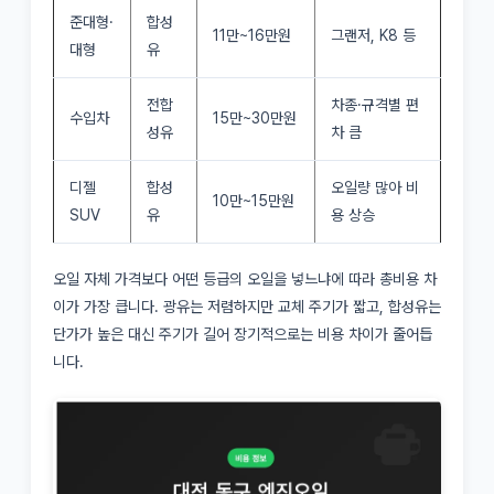
준대형·
합성
11만~16만원
그랜저, K8 등
대형
유
전합
차종·규격별 편
수입차
15만~30만원
성유
차 큼
디젤
합성
오일량 많아 비
10만~15만원
SUV
유
용 상승
오일 자체 가격보다 어떤 등급의 오일을 넣느냐에 따라 총비용 차
이가 가장 큽니다. 광유는 저렴하지만 교체 주기가 짧고, 합성유는
단가가 높은 대신 주기가 길어 장기적으로는 비용 차이가 줄어듭
니다.