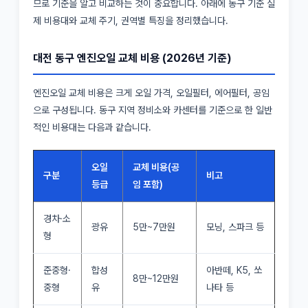
므로 기준을 알고 비교하는 것이 중요합니다. 아래에 동구 기준 실
제 비용대와 교체 주기, 권역별 특징을 정리했습니다.
대전 동구 엔진오일 교체 비용 (2026년 기준)
엔진오일 교체 비용은 크게 오일 가격, 오일필터, 에어필터, 공임
으로 구성됩니다. 동구 지역 정비소와 카센터를 기준으로 한 일반
적인 비용대는 다음과 같습니다.
오일
교체 비용(공
구분
비고
등급
임 포함)
경차·소
광유
5만~7만원
모닝, 스파크 등
형
준중형·
합성
아반떼, K5, 쏘
8만~12만원
중형
유
나타 등