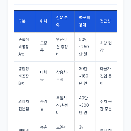
전문 분
평균 비
구분
위치
접근성
야
용대
종합정
엔진·미
50만
오정
차량 권
비공장
션 중정
~250
동
장
A형
비
만 원
종합정
30만
화물차
대화
상용차·
비공장
~180
진입 용
동
트럭
B형
만 원
이
독일차
40만
외제차
중리
주차 공
진단·정
~300
전문점
동
간 충분
비
만 원
송촌
오일·타
3만
경정비
도보 접