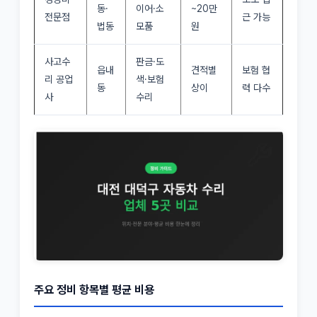
동·
이어·소
~20만
전문점
근 가능
법동
모품
원
사고수
판금·도
읍내
견적별
보험 협
리 공업
색·보험
동
상이
력 다수
사
수리
주요 정비 항목별 평균 비용