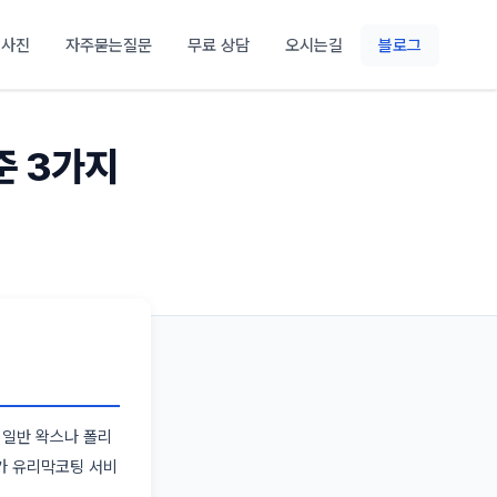
 사진
자주묻는질문
무료 상담
오시는길
블로그
준 3가지
 일반 왁스나 폴리
가 유리막코팅 서비