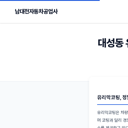
남대전자동차공업사
대성동 
유리막코팅, 정
유리막코팅은 차량 
머 코팅과 달리 경