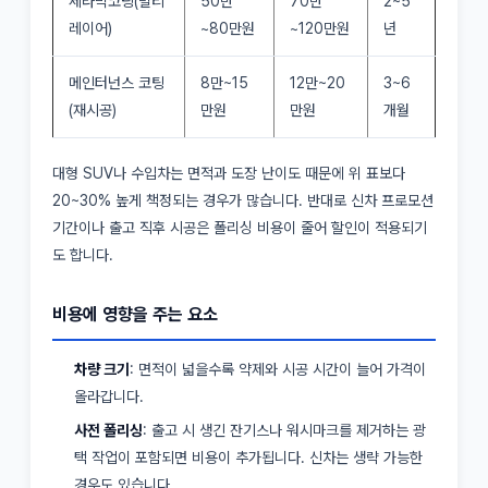
세라믹코팅(멀티
50만
70만
2~5
레이어)
~80만원
~120만원
년
메인터넌스 코팅
8만~15
12만~20
3~6
(재시공)
만원
만원
개월
대형 SUV나 수입차는 면적과 도장 난이도 때문에 위 표보다
20~30% 높게 책정되는 경우가 많습니다. 반대로 신차 프로모션
기간이나 출고 직후 시공은 폴리싱 비용이 줄어 할인이 적용되기
도 합니다.
비용에 영향을 주는 요소
차량 크기
: 면적이 넓을수록 약제와 시공 시간이 늘어 가격이
올라갑니다.
사전 폴리싱
: 출고 시 생긴 잔기스나 워시마크를 제거하는 광
택 작업이 포함되면 비용이 추가됩니다. 신차는 생략 가능한
경우도 있습니다.