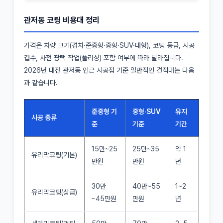
관저동 코팅 비용대 정리
가격은 차량 크기(경차·준중형·중형·SUV·대형), 코팅 등급, 시공
겹수, 사전 광택 작업(폴리싱) 포함 여부에 따라 달라집니다.
2026년 대전 관저동 인근 시공점 기준 일반적인 견적대는 다음
과 같습니다.
준중형 기
중형·SUV
유지
시공 종류
준
기준
기간
15만~25
25만~35
약 1
유리막코팅(기본)
만원
만원
년
30만
40만~55
1~2
유리막코팅(상급)
~45만원
만원
년