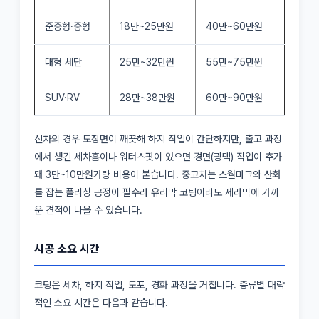
준중형·중형
18만~25만원
40만~60만원
대형 세단
25만~32만원
55만~75만원
SUV·RV
28만~38만원
60만~90만원
신차의 경우 도장면이 깨끗해 하지 작업이 간단하지만, 출고 과정
에서 생긴 세차흠이나 워터스팟이 있으면 경면(광택) 작업이 추가
돼 3만~10만원가량 비용이 붙습니다. 중고차는 스월마크와 산화
를 잡는 폴리싱 공정이 필수라 유리막 코팅이라도 세라믹에 가까
운 견적이 나올 수 있습니다.
시공 소요 시간
코팅은 세차, 하지 작업, 도포, 경화 과정을 거칩니다. 종류별 대략
적인 소요 시간은 다음과 같습니다.