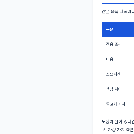
같은 움푹 자국이라
구분
적용 조건
비용
소요시간
색상 차이
중고차 가치
도장이 살아 있다면
고, 차량 가치 측